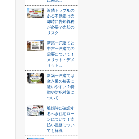
に確認...
近隣トラブルの
ある不動産は売
却時に告知義務
が必要？売却の
リスク...
新築一戸建てと
中古一戸建ての
需要について！
メリット・デメ
リット...
新築一戸建ては
空き巣の被害に
遭いやすい？特
徴や防犯対策に
ついて...
離婚時に確認す
るべき住宅ロー
ンについて！支
払い義務につい
ても解説