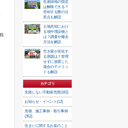
生産緑地の指定
は解除できる？
売却する際の注
ま
意点も解説
土地売却におけ
る地中埋設物と
税
は？調査や撤去
方法を解説
空き家が劣化す
。
る原因は？管理
せずに放置した
場合のデメリッ
トも解説
カテゴリ
失敗しない不動産売買(182)
お知らせ・イベント(12)
見積、施工事例・取引事例
(352)
住まいに関するお金のこと