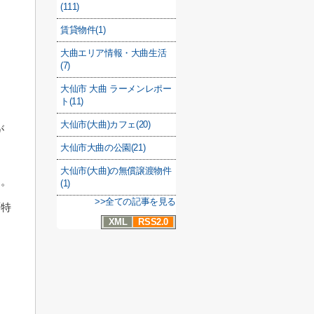
(111)
賃貸物件(1)
大曲エリア情報・大曲生活
(7)
大仙市 大曲 ラーメンレポー
ト(11)
大仙市(大曲)カフェ(20)
が
大仙市大曲の公園(21)
大仙市(大曲)の無償譲渡物件
う。
(1)
>>全ての記事を見る
「特
XML
RSS2.0