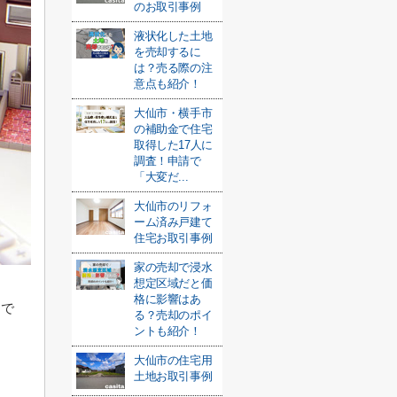
のお取引事例
液状化した土地
を売却するに
は？売る際の注
意点も紹介！
大仙市・横手市
の補助金で住宅
取得した17人に
調査！申請で
「大変だ...
大仙市のリフォ
ーム済み戸建て
住宅お取引事例
家の売却で浸水
想定区域だと価
格に影響はあ
じで
る？売却のポイ
ントも紹介！
大仙市の住宅用
。
土地お取引事例