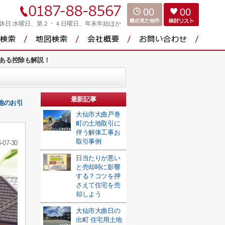
00
00
休日:水曜日、第２・４日曜日、年末年始ほか
ある控除も解説！
最新記事
地のお引
大仙市大曲戸巻
町の土地取引に
伴う解体工事お
取引事例
-07-30
日当たりが悪い
と売却時に影響
する？コツを押
さえて住宅を売
却しよう
大仙市大曲日の
出町 住宅用土地