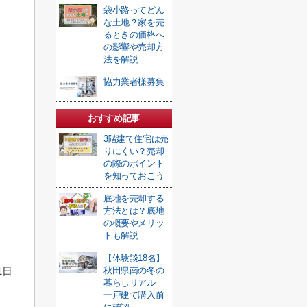
袋小路ってどん
な土地？家を売
るときの価格へ
の影響や売却方
法を解説
協力業者様募集
おすすめ記事
3階建て住宅は売
りにくい？売却
の際のポイント
を知っておこう
底地を売却する
方法とは？底地
の概要やメリッ
トも解説
【体験談18名】
1日
秋田県南の冬の
暮らしリアル｜
一戸建て購入前