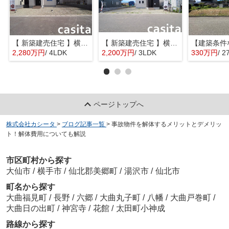
【 新築建売住宅 】横手市八幡字長者町No58 横手北小学校区のオール電化 4LDK
【 新築建売住宅 】横手市八幡字長者町No50 横手北小学校区のオール電化 3LDK
2,280万円
/ 4LDK
2,200万円
/ 3LDK
330万円
/ 2
ページトップへ
株式会社カシータ
>
ブログ記事一覧
>
事故物件を解体するメリットとデメリッ
ト！解体費用についても解説
市区町村から探す
大仙市
/
横手市
/
仙北郡美郷町
/
湯沢市
/
仙北市
町名から探す
大曲福見町
/
長野
/
六郷
/
大曲丸子町
/
八幡
/
大曲戸巻町
/
大曲日の出町
/
神宮寺
/
花館
/
太田町小神成
路線から探す