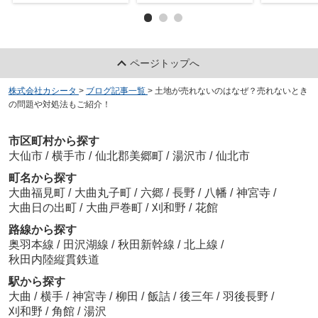
ページトップへ
株式会社カシータ
>
ブログ記事一覧
>
土地が売れないのはなぜ？売れないとき
の問題や対処法もご紹介！
市区町村から探す
大仙市
/
横手市
/
仙北郡美郷町
/
湯沢市
/
仙北市
町名から探す
大曲福見町
/
大曲丸子町
/
六郷
/
長野
/
八幡
/
神宮寺
/
大曲日の出町
/
大曲戸巻町
/
刈和野
/
花館
路線から探す
奥羽本線
/
田沢湖線
/
秋田新幹線
/
北上線
/
秋田内陸縦貫鉄道
駅から探す
大曲
/
横手
/
神宮寺
/
柳田
/
飯詰
/
後三年
/
羽後長野
/
刈和野
/
角館
/
湯沢