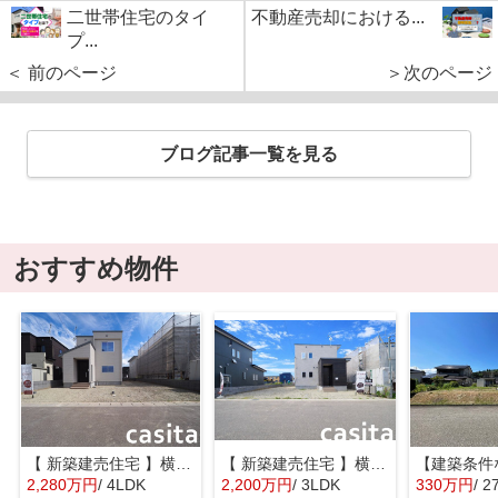
二世帯住宅のタイ
不動産売却における...
プ...
＜ 前のページ
＞次のページ
ブログ記事一覧を見る
おすすめ物件
【 新築建売住宅 】横手市八幡字長者町No58 横手北小学校区のオール電化 4LDK
【 新築建売住宅 】横手市八幡字長者町No50 横手北小学校区のオール電化 3LDK
2,280万円
/ 4LDK
2,200万円
/ 3LDK
330万円
/ 2