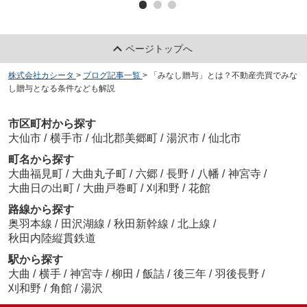
ページトップへ
株式会社カシータ
>
ブログ記事一覧
>
「みなし贈与」とは？不動産売買でみな
し贈与となる条件なども解説
市区町村から探す
大仙市
/
横手市
/
仙北郡美郷町
/
湯沢市
/
仙北市
町名から探す
大曲福見町
/
大曲丸子町
/
六郷
/
長野
/
八幡
/
神宮寺
/
大曲日の出町
/
大曲戸巻町
/
刈和野
/
花館
路線から探す
奥羽本線
/
田沢湖線
/
秋田新幹線
/
北上線
/
秋田内陸縦貫鉄道
駅から探す
大曲
/
横手
/
神宮寺
/
柳田
/
飯詰
/
後三年
/
羽後長野
/
刈和野
/
角館
/
湯沢