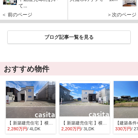
て...
＜ 前のページ
＞次のページ
ブログ記事一覧を見る
おすすめ物件
【 新築建売住宅 】横手市八幡字長者町No58 横手北小学校区のオール電化 4LDK
【 新築建売住宅 】横手市八幡字長者町No50 横手北小学校区のオール電化 3LDK
2,280万円
/ 4LDK
2,200万円
/ 3LDK
330万円
/ 2