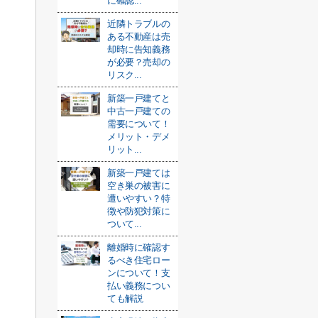
に確認...
近隣トラブルの
ある不動産は売
却時に告知義務
が必要？売却の
リスク...
新築一戸建てと
中古一戸建ての
需要について！
メリット・デメ
リット...
新築一戸建ては
空き巣の被害に
遭いやすい？特
徴や防犯対策に
ついて...
離婚時に確認す
るべき住宅ロー
ンについて！支
払い義務につい
ても解説