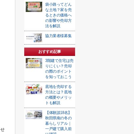
袋小路ってどん
な土地？家を売
るときの価格へ
の影響や売却方
法を解説
協力業者様募集
おすすめ記事
3階建て住宅は売
りにくい？売却
の際のポイント
を知っておこう
底地を売却する
方法とは？底地
の概要やメリッ
トも解説
【体験談18名】
秋田県南の冬の
暮らしリアル｜
一戸建て購入前
ませ