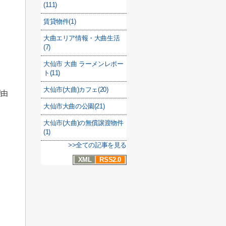
(111)
賃貸物件(1)
大曲エリア情報・大曲生活
(7)
大仙市 大曲 ラーメンレポー
ト(11)
大仙市(大曲)カフェ(20)
理由
大仙市大曲の公園(21)
大仙市(大曲)の無償譲渡物件
(1)
>>全ての記事を見る
XML
RSS2.0