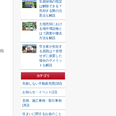
生産緑地の指定
は解除できる？
売却する際の注
意点も解説
土地売却におけ
る地中埋設物と
は？調査や撤去
方法を解説
空き家が劣化す
が出
る原因は？管理
せずに放置した
場合のデメリッ
トも解説
カテゴリ
失敗しない不動産売買(182)
お知らせ・イベント(12)
見積、施工事例・取引事例
(352)
住まいに関するお金のこと