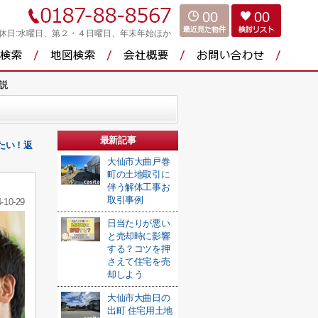
00
00
休日:水曜日、第２・４日曜日、年末年始ほか
説
最新記事
たい！返
大仙市大曲戸巻
町の土地取引に
伴う解体工事お
取引事例
-10-29
日当たりが悪い
と売却時に影響
する？コツを押
さえて住宅を売
却しよう
大仙市大曲日の
出町 住宅用土地