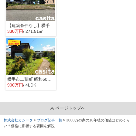
【建築条件なし】横手市城南町 区画の整った住宅街の南東向き物件 82.13坪 住宅用地
330万円
/ 271.51㎡
横手市二葉町 昭和60年新築の平家戸建て住宅 敷地面積は余裕の287坪
900万円
/ 4LDK
ページトップへ
株式会社カシータ
>
ブログ記事一覧
>
3000万の家の10年後の価値はどのくら
い？価格に影響する要因を解説