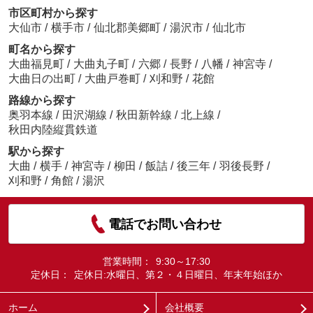
市区町村から探す
大仙市
/
横手市
/
仙北郡美郷町
/
湯沢市
/
仙北市
町名から探す
大曲福見町
/
大曲丸子町
/
六郷
/
長野
/
八幡
/
神宮寺
/
大曲日の出町
/
大曲戸巻町
/
刈和野
/
花館
路線から探す
奥羽本線
/
田沢湖線
/
秋田新幹線
/
北上線
/
秋田内陸縦貫鉄道
駅から探す
大曲
/
横手
/
神宮寺
/
柳田
/
飯詰
/
後三年
/
羽後長野
/
刈和野
/
角館
/
湯沢
電話でお問い合わせ
営業時間：
9:30～17:30
定休日：
定休日:水曜日、第２・４日曜日、年末年始ほか
ホーム
会社概要